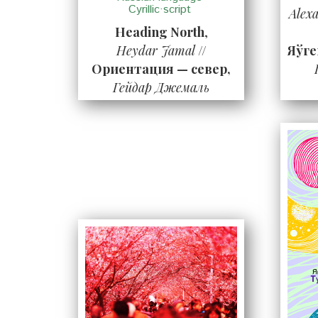
Cyrillic·script
Alex
Heading North
,
Heydar Jamal
//
Яўге
Ориентация — север,
Гейдар Джемаль