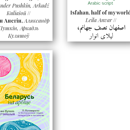
Arabic·script
ander Pushkin, Arkadź
Isfahan, half of my worl
Kuliašoŭ
//
Leila Anvar
//
н Анегін,
Аляксандр
اصفهان نصف جهانم،
Пушкін, Аркадзь
لیلای انوار
Куляшоў