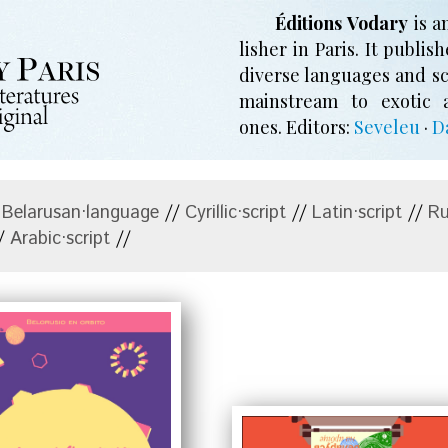
Éditions Vodary
is a
li­sher in Paris. It pub­li­s
di­verse lan­guages and s
main­stream to exo­tic
ones.
Editors:
Seveleu
·
D
/
Belarusan·language
//
Cyrillic·script
//
Latin·script
//
Ru
/
Arabic·script
//