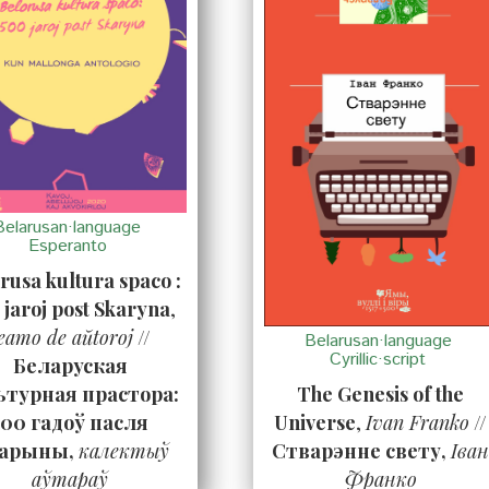
Belarusan·language
Esperanto
rusa kultura spaco :
 jaroj post Skaryna
,
eamo de aŭtoroj
//
Belarusan·language
Cyrillic·script
Беларуская
ьтурная прастора:
The Genesis of the
500 гадоў пасля
Universe
,
Ivan Franko
//
арыны,
калектыў
Стварэнне свету,
Іва
аўтараў
Франко