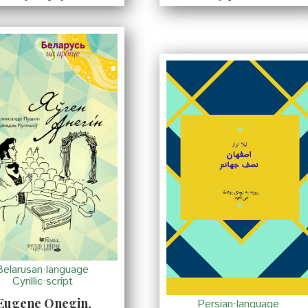
Belarusan·language
Cyrillic·script
Eugene Onegin
,
Persian·language