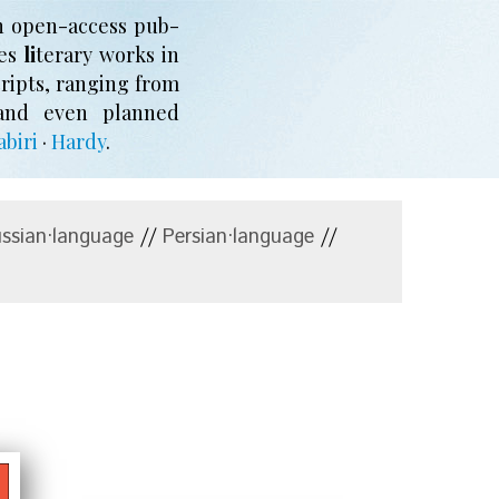
n open-access pub­
hes
li
­te­ra­ry works in
cripts, ran­ging from
 and even planned
abiri
·
Hardy
.
ssian·language
//
Persian·language
//