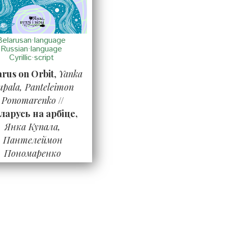
Belarusan·language
Russian·language
Cyrillic·script
arus on Orbit
,
Yanka
upala, Panteleimon
Ponomarenko
//
ларусь на арбіце,
Янка Купала,
Пантелеймон
Пономаренко