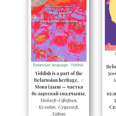
Belarusan·language
Yiddish
Belo
Yiddish is a part of the
500
Belarusian heritage
,
//
t
Мова ідыш — частка
беларускай спадчыны,
кул
Мойхер-Сфорым,
Кульбак, Суцкевер,
Ск
Харык