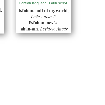
Persian·language
Latin·script
d
,
Isfahan, half of my world
,
Leila Anvar
//
Esfahān, nesf‑e
jahān‑am,
Leylā‑ye Anvār